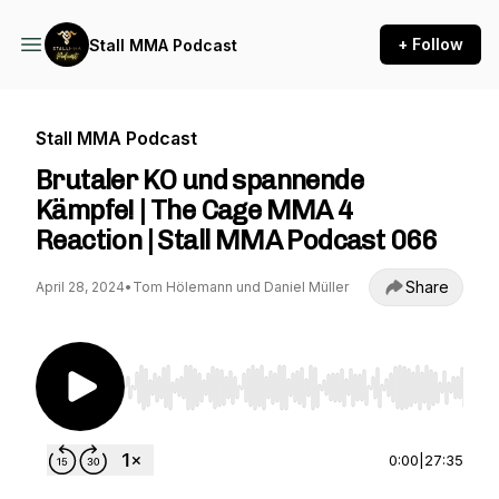
+ Follow
Stall MMA Podcast
Stall MMA Podcast
Brutaler KO und spannende
Kämpfe! | The Cage MMA 4
Reaction | Stall MMA Podcast 066
Share
April 28, 2024
•
Tom Hölemann und Daniel Müller
Use Left/Right to seek, Home/End to jump to st
0:00
|
27:35