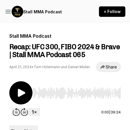
+ Follow
Stall MMA Podcast
Stall MMA Podcast
Recap: UFC 300, FIBO 2024 & Brave
| Stall MMA Podcast 065
Share
April 21, 2024
•
Tom Hölemann und Daniel Müller
Use Left/Right to seek, Home/End to jump to st
0:00
|
39:24