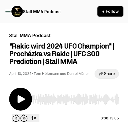
+ Follow
Stall MMA Podcast
Stall MMA Podcast
"Rakic wird 2024 UFC Champion" |
Procházka vs Rakic | UFC 300
Prediction | Stall MMA
Share
April 10, 2024
•
Tom Hölemann und Daniel Müller
Use Left/Right to seek, Home/End to jump to st
0:00
|
13:05