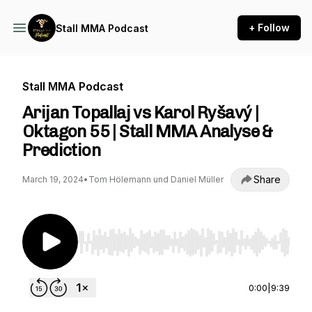
+ Follow
Stall MMA Podcast
Stall MMA Podcast
Arijan Topallaj vs Karol Ryšavý |
Oktagon 55 | Stall MMA Analyse &
Prediction
Share
March 19, 2024
•
Tom Hölemann und Daniel Müller
Use Left/Right to seek, Home/End to jump to st
0:00
|
9:39